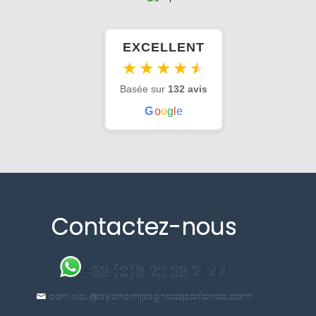
EXCELLENT
★
★
★
★
★
Basée sur
132 avis
G
o
o
g
l
e
Contactez-nous
+33 (0)6 20 33 21 44
contact@aychampagneexperience.com