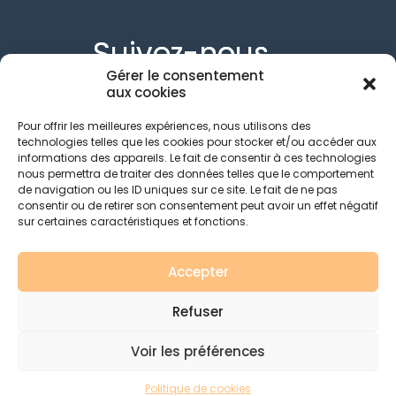
Suivez-nous
Gérer le consentement
aux cookies
Pour offrir les meilleures expériences, nous utilisons des
technologies telles que les cookies pour stocker et/ou accéder aux
informations des appareils. Le fait de consentir à ces technologies
nous permettra de traiter des données telles que le comportement
de navigation ou les ID uniques sur ce site. Le fait de ne pas
consentir ou de retirer son consentement peut avoir un effet négatif
sur certaines caractéristiques et fonctions.
Accepter
Refuser
© 2023 - Ay Champagne Expérience - Site réalisé par
L'agence Farman Communication
Voir les préférences
FAQ
-
Mentions Légales & CGV
Politique de cookies
L'abus d'alcool est dangereux pour la santé, à consommer